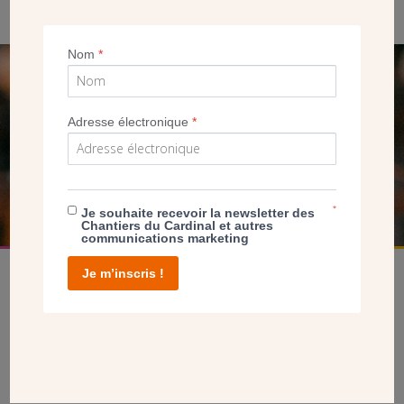
Nom
*
SEUL VOTRE DON
NOUS PERMET D’AGIR
Adresse électronique
*
FAIRE UN DON
*
Je souhaite recevoir la newsletter des
Chantiers du Cardinal et autres
communications marketing
Je m’inscris !
facebook
twitter
youtube
linkedin
instagram
Pinterest