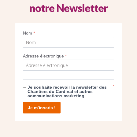
notre Newsletter
Nom
*
SEUL VOTRE DON
NOUS PERMET D’AGIR
Adresse électronique
*
FAIRE UN DON
*
Je souhaite recevoir la newsletter des
Chantiers du Cardinal et autres
communications marketing
Je m’inscris !