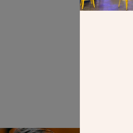
Père Arnaud Bo
d’Anne, guide l