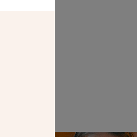
s, accompagné
s des Chantiers