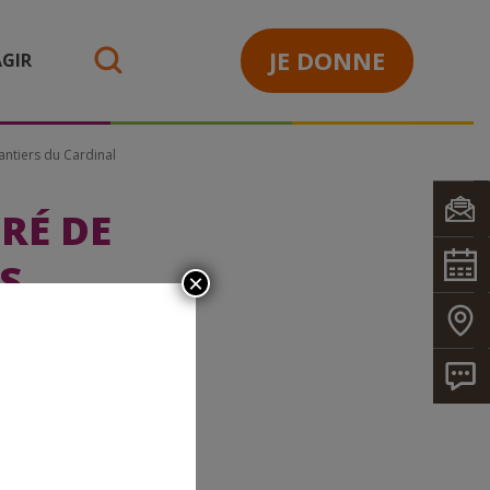
JE DONNE
GIR
search
antiers du Cardinal
RÉ DE
S,
×
S DE LA
NATEURS
AL