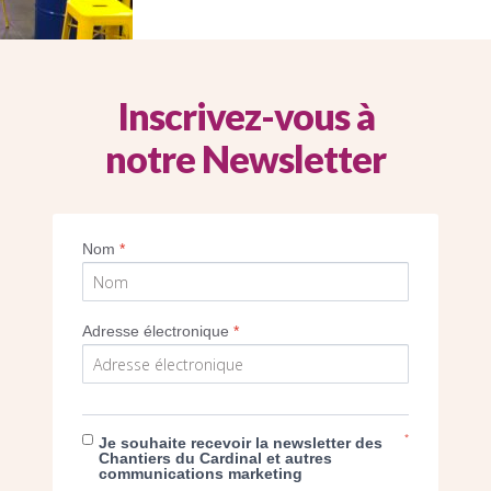
Inscrivez-vous à
notre Newsletter
Nom
*
nnassies curé de Saint-Louis de Vincenne
ors de la visite de l’église, et des donateur
Adresse électronique
*
du Cardinal
Imprimer
*
Je souhaite recevoir la newsletter des
Chantiers du Cardinal et autres
communications marketing