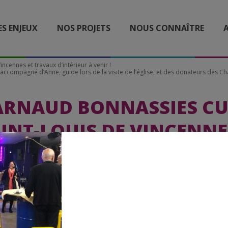
ES ENJEUX
NOS PROJETS
NOUS CONNAÎTRE
A
Vincennes et travaux d’intérieur à venir !
ccompagné d’Anne, guide lors de la visite de l’église, et des donateurs des Ch
ARNAUD BONNASSIES CU
INT-LOUIS DE VINCENNE
GNÉ D’ANNE, GUIDE LOR
 DE L’ÉGLISE, ET DES DO
S CHANTIERS DU CARDIN