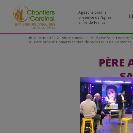
Agissons pour la
L
présence de l’Église
en Île-de-France
Actualités
Visite conviviale de l’église Saint-Louis de 
Chantiers
Père Arnaud Bonnassies curé de Saint-Louis de Vincennes, a
du
Cardinal
PÈRE 
SA
ACCOMPA
VISITE
DE