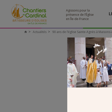
Agissons pour la
L
présence de l’Église
en Île-de-France
Actualités
90 ans de l’église Sainte-Agnès à Maisons-A
Chantiers
du
Cardinal
2023 
SORTIE 