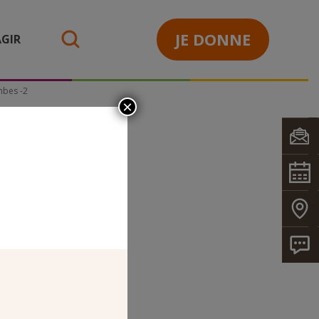
JE DONNE
GIR
search
mbes -2
×
ANS –
MBES -2