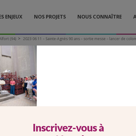
ES ENJEUX
NOS PROJETS
NOUS CONNAÎTRE
A
lfort (94)
2023 06 11 – Sainte-Agnès 90 ans – sortie messe – lancer de colo
06 11 – SAINTE-AGNÈS 90 
MESSE – LANCER DE COLO
Inscrivez-vous à