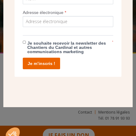
NOUS PERMET D’AGIR
Adresse électronique
*
FAIRE UN DON
*
Je souhaite recevoir la newsletter des
Chantiers du Cardinal et autres
communications marketing
Je m’inscris !
facebook
twitter
youtube
linkedin
instagram
Pinterest
Contact
Mentions légales
Tél. 01 78 91 93 93
JE FAIS UN DON