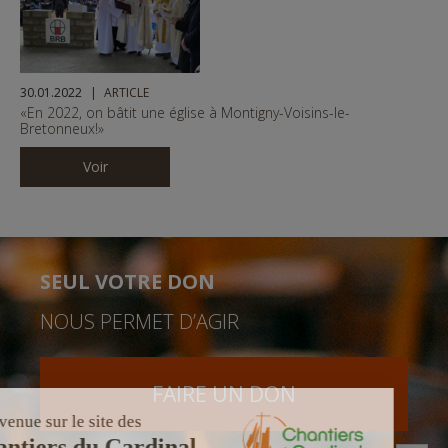
1
16
© Copyright @Diocèse Versailles
1
16
© Copyright Diocèse de Versailles
30.01.2022
ARTICLE
«En 2022, on bâtit une église à Montigny-Voisins-le-
Bretonneux!»
Voir
SEUL VOTRE DON
NOUS PERMET D’AGIR
FAIRE UN DON