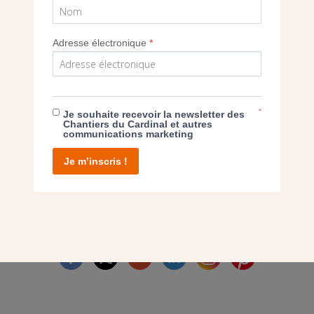
Adresse électronique
*
E DON
*
Je souhaite recevoir la newsletter des
Chantiers du Cardinal et autres
communications marketing
T D’AGIR
Je m’inscris !
facebook
twitter
youtube
linkedin
instagram
Pinterest