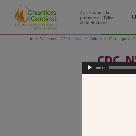
Agissons pour la
L
présence de l’Église
en Île-de-France
Évènements / Partenariat
Culture
Chronique du P
Chantiers
du
Cardinal
CDC_N°
Lecteur
audio
00:00
00:00