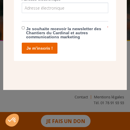
FAIRE UN DON
*
Je souhaite recevoir la newsletter des
Chantiers du Cardinal et autres
communications marketing
Je m’inscris !
facebook
twitter
youtube
linkedin
instagram
Pinterest
Contact
Mentions légales
Tél. 01 78 91 93 93
JE FAIS UN DON