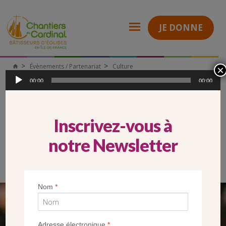
JE DONNE
Évènements / Partenariat
Culture
×
Chantiers
Lecteur
Chronique du Patrimoine
Chronique-31-visite-de-nos-chantiers
du
audio
00:00
00:00
Cardinal
CHRONIQUE-31-VISITE-DE-NOS-
CHANTIERS
Inscrivez-vous à
Lecteur
notre Newsletter
audio
00:00
00:00
Chronique-31-visite-de-nos-chantiers
.
Nom
*
SEUL VOTRE DON
NOUS PERMET D’AGIR
Adresse électronique
*