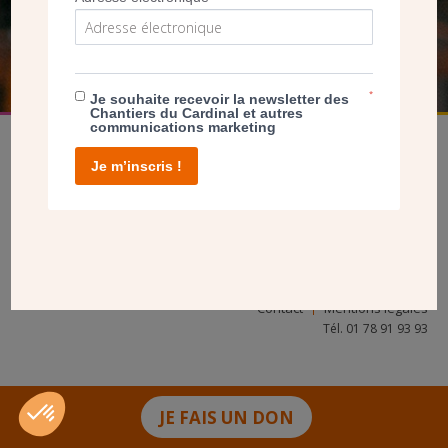
FAIRE UN DON
*
Je souhaite recevoir la newsletter des
Chantiers du Cardinal et autres
communications marketing
Je m’inscris !
facebook
twitter
youtube
linkedin
instagram
Pinterest
Contact
Mentions légales
Tél. 01 78 91 93 93
JE FAIS UN DON