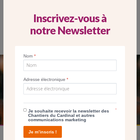
Inscrivez-vous à
notre Newsletter
Nom
*
SEUL VOTRE DON
Adresse électronique
*
NOUS PERMET D’AGIR
FAIRE UN DON
*
Je souhaite recevoir la newsletter des
Chantiers du Cardinal et autres
communications marketing
Je m’inscris !