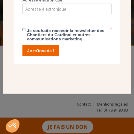
Adresse électronique
*
NOUS PERMET D’AGIR
FAIRE UN DON
*
Je souhaite recevoir la newsletter des
Chantiers du Cardinal et autres
communications marketing
Je m’inscris !
facebook
twitter
youtube
linkedin
instagram
Pinterest
Contact
Mentions légales
Tél. 01 78 91 93 93
JE FAIS UN DON