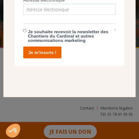
Adresse électronique
*
NOUS PERMET D’AGIR
FAIRE UN DON
*
Je souhaite recevoir la newsletter des
Chantiers du Cardinal et autres
communications marketing
Je m’inscris !
facebook
twitter
youtube
linkedin
instagram
Pinterest
Contact
Mentions légales
Tél. 01 78 91 93 93
JE FAIS UN DON