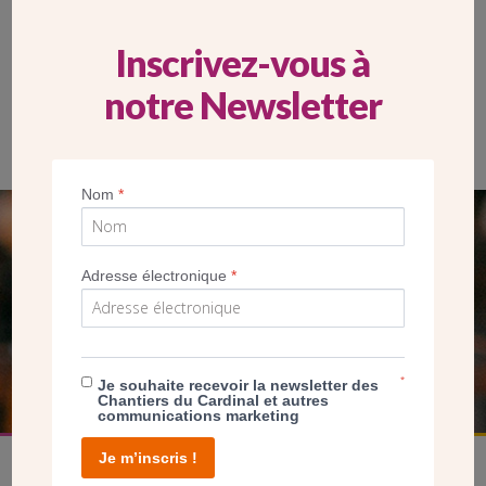
Inscrivez-vous à
notre Newsletter
Nom
*
SEUL VOTRE DON
Adresse électronique
*
NOUS PERMET D’AGIR
FAIRE UN DON
*
Je souhaite recevoir la newsletter des
Chantiers du Cardinal et autres
communications marketing
Je m’inscris !