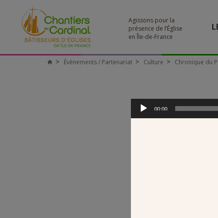
Agissons pour la
L
présence de l’Église
en Île-de-France
Évènements / Partenariat
Culture
Chronique du P
Chantiers
du
Cardinal
Lecteur
audio
00:00
00:00