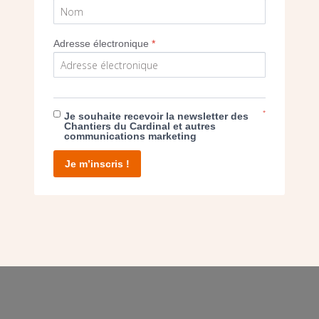
Adresse électronique
*
E DON
T D’AGIR
*
Je souhaite recevoir la newsletter des
Chantiers du Cardinal et autres
communications marketing
Je m’inscris !
facebook
twitter
youtube
linkedin
instagram
Pinterest