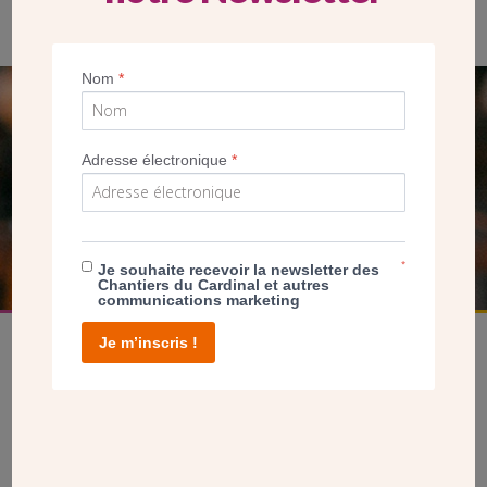
(Crédit CDC)
Nom
*
SEUL VOTRE DON
NOUS PERMET D’AGIR
Adresse électronique
*
FAIRE UN DON
*
Je souhaite recevoir la newsletter des
Chantiers du Cardinal et autres
communications marketing
Je m’inscris !
facebook
twitter
youtube
linkedin
instagram
Pinterest