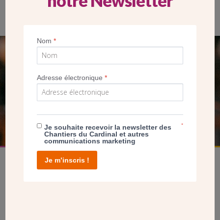
notre Newsletter
Nom
*
SEUL VOTRE DON
NOUS PERMET D’AGIR
Adresse électronique
*
FAIRE UN DON
*
Je souhaite recevoir la newsletter des
Chantiers du Cardinal et autres
communications marketing
Je m’inscris !
facebook
twitter
youtube
linkedin
instagram
Pinterest