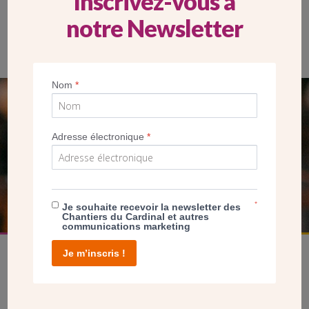
Inscrivez-vous à
notre Newsletter
L’église Saint-Paul à Nanterre a été consacrée en 1969. (CDC)
Nom
*
SEUL VOTRE DON
NOUS PERMET D’AGIR
Adresse électronique
*
FAIRE UN DON
*
Je souhaite recevoir la newsletter des
Chantiers du Cardinal et autres
communications marketing
Je m’inscris !