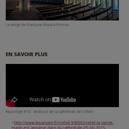
La vierge de Françoise Bissara-Fréreau
EN SAVOIR PLUS
Reportage KTO : dédicace de la cathédrale de Créteil.
http://www.leparisien.fr/creteil-94000/creteil-la-vierge-
marie-est-apparue-dans-la-cathedrale-05-06-2015-