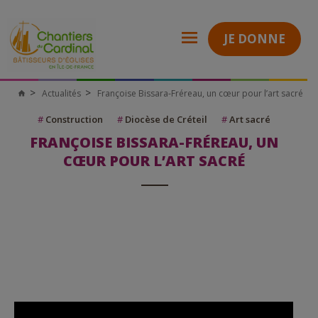
JE DONNE
Actualités
Françoise Bissara-Fréreau, un cœur pour l’art sacré
Chantiers
du
Cardinal
#
Construction
#
Diocèse de Créteil
#
Art sacré
FRANÇOISE BISSARA-FRÉREAU, UN
CŒUR POUR L’ART SACRÉ