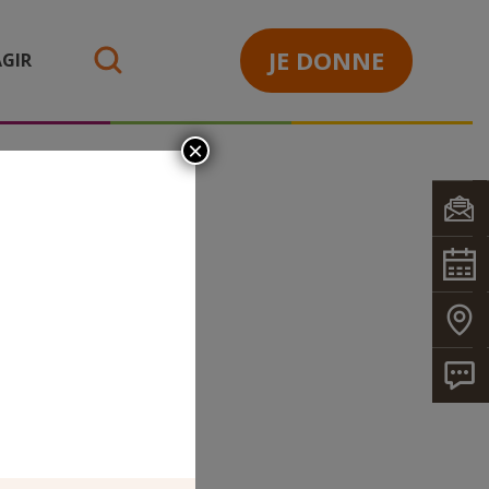
JE DONNE
GIR
search
×