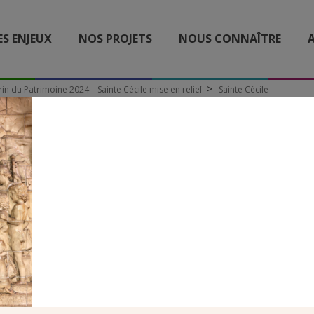
ES ENJEUX
NOS PROJETS
NOUS CONNAÎTRE
A
in du Patrimoine 2024 – Sainte Cécile mise en relief
Sainte Cécile
SAINTE CÉCILE