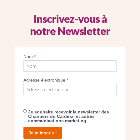
Inscrivez-vous à
notre Newsletter
elief Sainte-Cécile à Saint Gabriel (Paris XX
Nom
*
Imprimer
Adresse électronique
*
*
Je souhaite recevoir la newsletter des
E DON
Chantiers du Cardinal et autres
communications marketing
T D’AGIR
Je m’inscris !