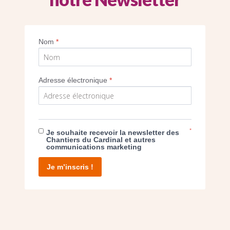
Bruno Le Moal, architecte du projet
Nom
*
Imprimer
Adresse électronique
*
*
Je souhaite recevoir la newsletter des
E DON
Chantiers du Cardinal et autres
communications marketing
T D’AGIR
Je m’inscris !