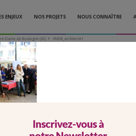
ES ENJEUX
NOS PROJETS
NOUS CONNAÎTRE
A
otre-Dame de Boulogne (92)
VNDB_architecte1
VNDB_ARCHITECTE1
Inscrivez-vous à
notre Newsletter