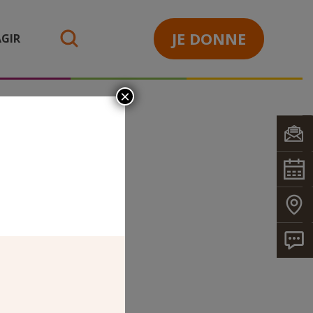
JE DONNE
GIR
search
×