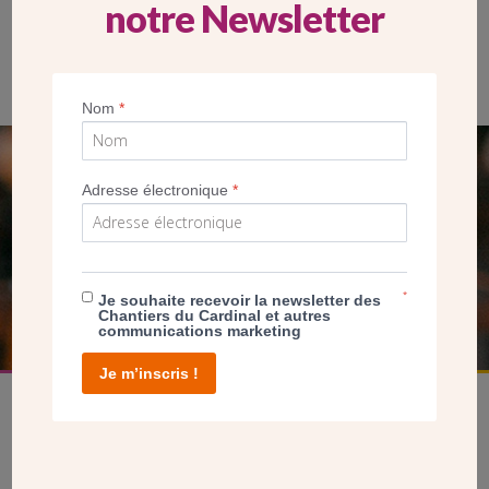
notre Newsletter
La grande salle, dans le prolongement de la cuisine, où se
trouve la statue de Notre Dame de Boulogne
Nom
*
SEUL VOTRE DON
Adresse électronique
*
NOUS PERMET D’AGIR
FAIRE UN DON
*
Je souhaite recevoir la newsletter des
Chantiers du Cardinal et autres
communications marketing
Je m’inscris !