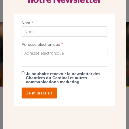
Pierre-Christophe Baguet, maire de Boulogne-Billancourt
Nom
*
SEUL VOTRE DON
Adresse électronique
*
NOUS PERMET D’AGIR
FAIRE UN DON
*
Je souhaite recevoir la newsletter des
Chantiers du Cardinal et autres
communications marketing
Je m’inscris !
facebook
twitter
youtube
linkedin
instagram
Pinterest