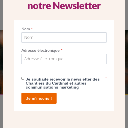
notre Newsletter
Bruno de Maistre (au centre), entouré de l’équipe des Ateliers
BdM d’Arimathie
Nom
*
SEUL VOTRE DON
Adresse électronique
*
NOUS PERMET D’AGIR
FAIRE UN DON
*
Je souhaite recevoir la newsletter des
Chantiers du Cardinal et autres
communications marketing
Je m’inscris !