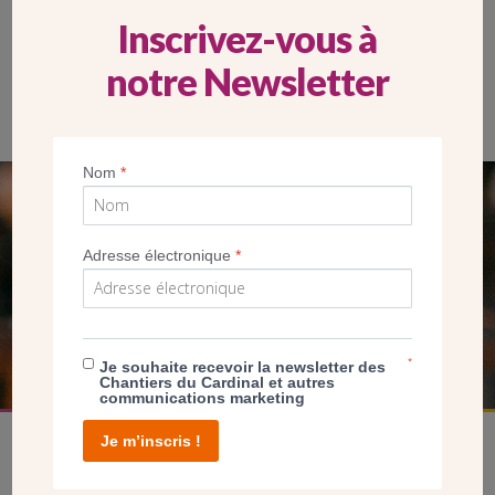
Inscrivez-vous à
notre Newsletter
Nom
*
SEUL VOTRE DON
NOUS PERMET D’AGIR
Adresse électronique
*
FAIRE UN DON
*
Je souhaite recevoir la newsletter des
Chantiers du Cardinal et autres
communications marketing
Je m’inscris !