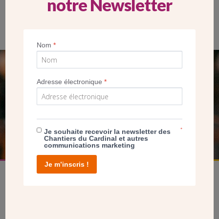
notre Newsletter
De gauche à droite : Mgr Soubrier et Mgr Meyer
Nom
*
SEUL VOTRE DON
Adresse électronique
*
NOUS PERMET D’AGIR
FAIRE UN DON
*
Je souhaite recevoir la newsletter des
Chantiers du Cardinal et autres
communications marketing
Je m’inscris !