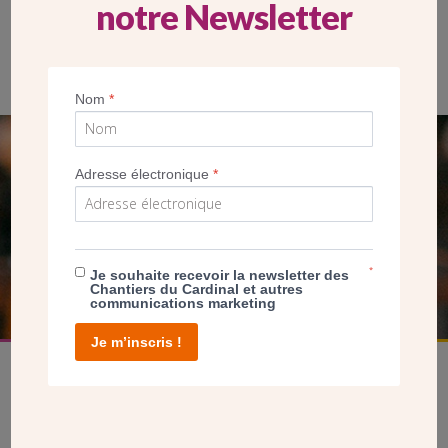
notre Newsletter
Le stand des Chantiers du Cardinal au musée du Cardinal
Verdier
Nom
*
SEUL VOTRE DON
Adresse électronique
*
NOUS PERMET D’AGIR
FAIRE UN DON
*
Je souhaite recevoir la newsletter des
Chantiers du Cardinal et autres
communications marketing
Je m’inscris !