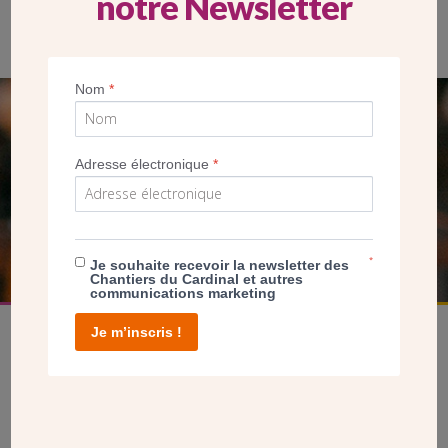
notre Newsletter
Nom
*
SEUL VOTRE DON
NOUS PERMET D’AGIR
Adresse électronique
*
FAIRE UN DON
*
Je souhaite recevoir la newsletter des
Chantiers du Cardinal et autres
communications marketing
Je m’inscris !