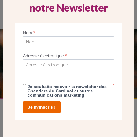
notre Newsletter
Des bâches expliquant le projet de construction sont installées
devant le chantier. (Paroisse de Meaux)
Nom
*
SEUL VOTRE DON
NOUS PERMET D’AGIR
Adresse électronique
*
FAIRE UN DON
*
Je souhaite recevoir la newsletter des
Chantiers du Cardinal et autres
communications marketing
Je m’inscris !