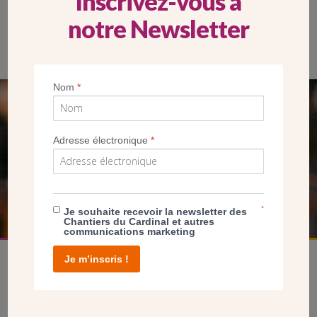
Inscrivez-vous à
notre Newsletter
L’église Sainte-Germaine à Cachan (94) est l’œuvre de l’architecte
Julien Barbier au début des années 1930. (Crédit CDC)
Nom
*
SEUL VOTRE DON
NOUS PERMET D’AGIR
Adresse électronique
*
FAIRE UN DON
*
Je souhaite recevoir la newsletter des
Chantiers du Cardinal et autres
communications marketing
Je m’inscris !