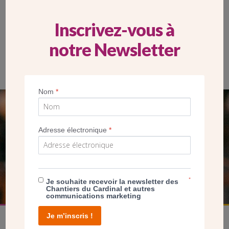
Inscrivez-vous à
notre Newsletter
Nom
*
SEUL VOTRE DON
Adresse électronique
*
NOUS PERMET D’AGIR
FAIRE UN DON
*
Je souhaite recevoir la newsletter des
Chantiers du Cardinal et autres
communications marketing
Je m’inscris !