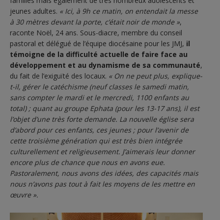
familles mais également de très nombreux adolescents et
jeunes adultes.
« Ici, à 9h ce matin, on entendait la messe
à 30 mètres devant la porte, c’était noir de monde »
,
raconte Noël, 24 ans. Sous-diacre, membre du conseil
pastoral et délégué de l’équipe diocésaine pour les JMJ,
il
témoigne de la difficulté actuelle de faire face au
développement et au dynamisme de sa communauté
,
du fait de l’exiguïté des locaux.
« On ne peut plus, explique-
t-il, gérer le catéchisme (neuf classes le samedi matin,
sans compter le mardi et le mercredi, 1100 enfants au
total) ; quant au groupe Ephata (pour les 13-17 ans), il est
l’objet d’une très forte demande. La nouvelle église sera
d’abord pour ces enfants, ces jeunes ; pour l’avenir de
cette troisième génération qui est très bien intégrée
culturellement et religieusement. J’aimerais leur donner
encore plus de chance que nous en avons eue.
Pastoralement, nous avons des idées, des capacités mais
nous n’avons pas tout à fait les moyens de les mettre en
œuvre ».