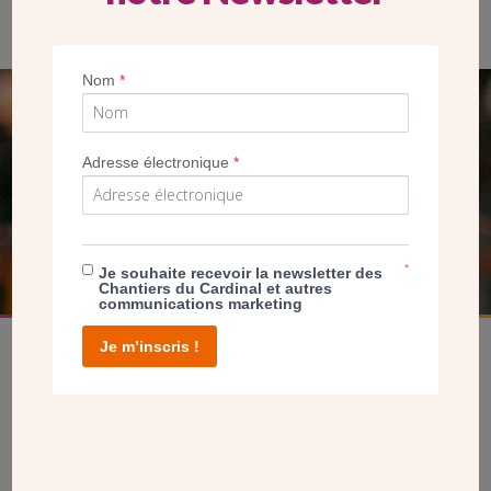
Nom
*
SEUL VOTRE DON
NOUS PERMET D’AGIR
Adresse électronique
*
FAIRE UN DON
*
Je souhaite recevoir la newsletter des
Chantiers du Cardinal et autres
communications marketing
Je m’inscris !
facebook
twitter
youtube
linkedin
instagram
Pinterest