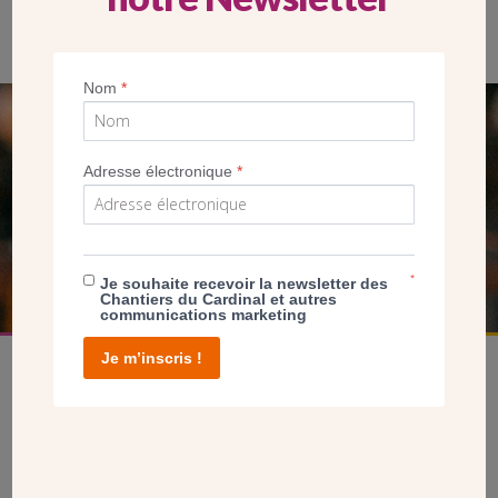
Nom
*
SEUL VOTRE DON
Adresse électronique
*
NOUS PERMET D’AGIR
FAIRE UN DON
*
Je souhaite recevoir la newsletter des
Chantiers du Cardinal et autres
communications marketing
Je m’inscris !
facebook
twitter
youtube
linkedin
instagram
Pinterest