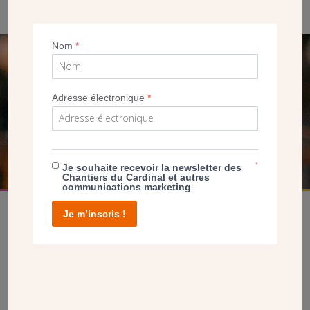
Nom
*
SEUL VOTRE DON
NOUS PERMET D’AGIR
Adresse électronique
*
FAIRE UN DON
*
Je souhaite recevoir la newsletter des
Chantiers du Cardinal et autres
communications marketing
Je m’inscris !
facebook
twitter
youtube
linkedin
instagram
Pinterest