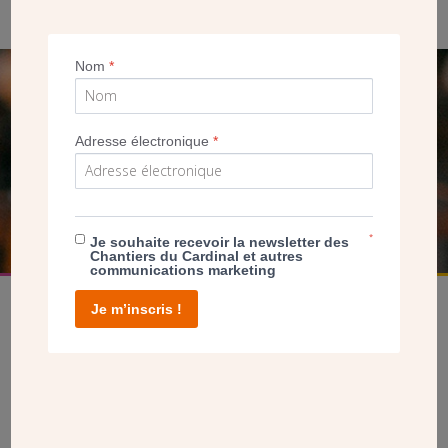
Nom
*
SEUL VOTRE DON
NOUS PERMET D’AGIR
Adresse électronique
*
FAIRE UN DON
*
Je souhaite recevoir la newsletter des
Chantiers du Cardinal et autres
communications marketing
Je m’inscris !
facebook
twitter
youtube
linkedin
instagram
Pinterest