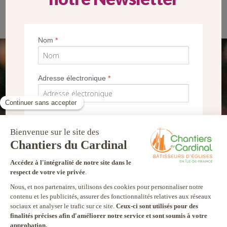
Intermèdes musicaux de Jean-Baptiste Bailly et Matthew Baker
Nom
*
SEUL VOTRE DON
Adresse électronique
*
NOUS PERMET D’AGIR
FAIRE UN DON
*
Je souhaite recevoir la newsletter des
Chantiers du Cardinal et autres
communications marketing
Je m’inscris !
facebook
twitter
youtube
linkedin
instagram
Pinterest