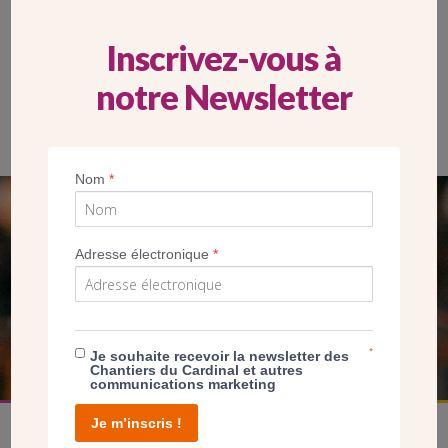
Inscrivez-vous à
notre Newsletter
Bertille Masselot en plein travail
Nom
*
SEUL VOTRE DON
Adresse électronique
*
NOUS PERMET D’AGIR
FAIRE UN DON
*
Je souhaite recevoir la newsletter des
Chantiers du Cardinal et autres
communications marketing
Je m’inscris !