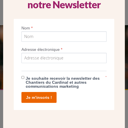
notre Newsletter
Nom
*
SEUL VOTRE DON
NOUS PERMET D’AGIR
Adresse électronique
*
FAIRE UN DON
*
Je souhaite recevoir la newsletter des
Chantiers du Cardinal et autres
communications marketing
Je m’inscris !