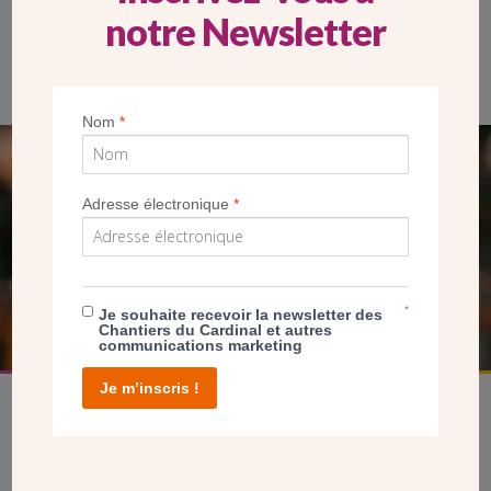
notre Newsletter
Caroline Morizot, accompagnée des autres lauréats du Grand
Prix Pèlerin du Patrimoine 2023
Nom
*
SEUL VOTRE DON
Adresse électronique
*
NOUS PERMET D’AGIR
FAIRE UN DON
*
Je souhaite recevoir la newsletter des
Chantiers du Cardinal et autres
communications marketing
Je m’inscris !