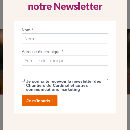
notre Newsletter
Entrée de l’église du Saint-Esprit à Paris, en octobre 2022 les
Chantiers du Cardinal ont proposé à leurs donateurs une visite
guidée de l’édifice. (JdP/CDC)
Nom
*
SEUL VOTRE DON
NOUS PERMET D’AGIR
Adresse électronique
*
FAIRE UN DON
*
Je souhaite recevoir la newsletter des
Chantiers du Cardinal et autres
communications marketing
Je m’inscris !