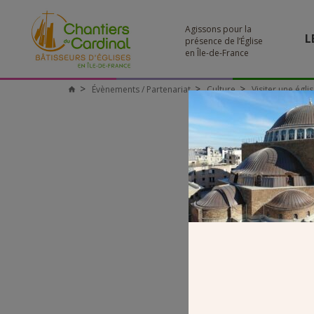
Agissons pour la
L
présence de l’Église
en Île-de-France
Évènements / Partenariat
Culture
Visiter une égli
Chantiers
du
Cardinal