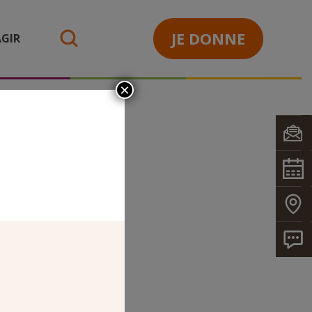
JE DONNE
GIR
search
×