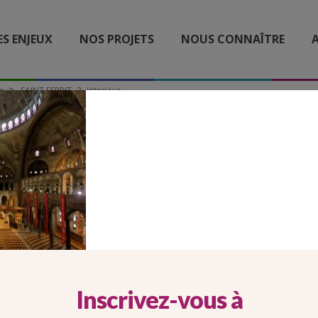
ES ENJEUX
NOS PROJETS
NOUS CONNAÎTRE
A
se
SAINT ESPRIT -3- interieur
AINT ESPRIT -3- INTERIEU
Inscrivez-vous à