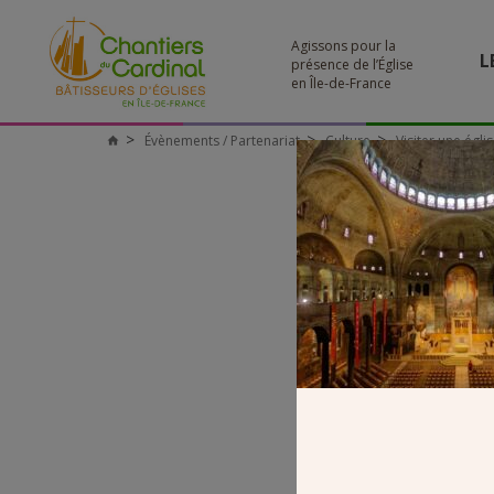
Agissons pour la
L
présence de l’Église
en Île-de-France
Évènements / Partenariat
Culture
Visiter une égli
Chantiers
du
Cardinal
S