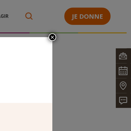
JE DONNE
GIR
search
×
R