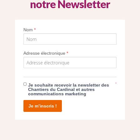
notre Newsletter
Imprimer
Nom
*
Adresse électronique
*
E DON
*
Je souhaite recevoir la newsletter des
Chantiers du Cardinal et autres
communications marketing
T D’AGIR
Je m’inscris !