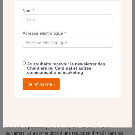
Nom
*
Adresse électronique
*
Dans la mesure où vous établissez votre déclaration de
revenus sur Internet, il n’est pas nécessaire d’envoyer les
justificatifs des dons (reçus fiscaux), fournis par les
*
Je souhaite recevoir la newsletter des
associations, aux services des impôts.
Il est par contre
Chantiers du Cardinal et autres
important de garder précieusement vos reçus
communications marketing
fiscaux
, ils vous seront demandés en cas de contrôle.
Je m’inscris !
REPORT DES DONS
Le montant des dons dépassant la limite de 20 % du
revenu imposable
peut être reporté sur les 5 années
suivantes. Cela donne droit à une réduction d’impôt dans les