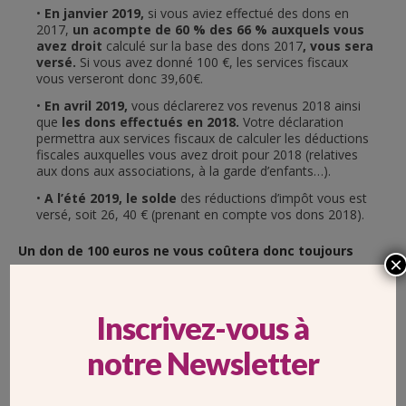
En janvier 2019,
si vous aviez effectué des dons en
2017,
un acompte de 60 %
des 66 % auxquels vous
avez droit
calculé sur la base des dons 2017
, vous sera
versé.
Si vous avez donné 100 €, les services fiscaux
vous verseront donc 39,60€.
En avril 2019,
vous déclarerez vos revenus 2018 ainsi
que
les dons effectués en 2018.
Votre déclaration
permettra aux services fiscaux de calculer les déductions
fiscales auxquelles vous avez droit pour 2018 (relatives
aux dons aux associations, à la garde d’enfants…).
A l’été 2019, le solde
des réductions d’impôt vous est
versé, soit 26, 40 € (prenant en compte vos dons 2018).
Un don de 100 euros ne vous coûtera donc toujours
×
que 34 euros.
Inscrivez-vous à
notre Newsletter