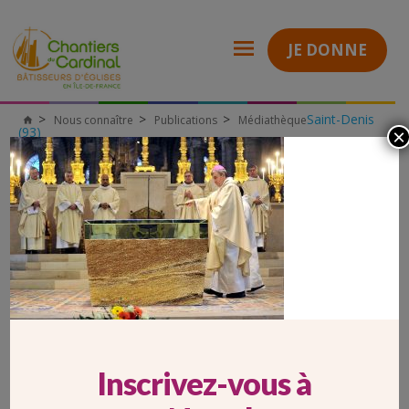
JE DONNE
Saint-Denis
Nous connaître
Publications
Médiathèque
Chantiers
(93)
×
du
14 janvier 2018, consécration de l’autel de la cathédrale basilique
Cardinal
de Saint-Denis
Consécration du nouvel autel de la basilique de St Denis
CONSÉCRATION DU NOUVEL AUTEL DE
LA BASILIQUE DE ST DENIS
Inscrivez-vous à