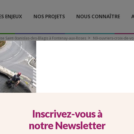
ES ENJEUX
NOS PROJETS
NOUS CONNAÎTRE
A
ise Saint-Stanislas-des-Blagis à Fontenay-aux-Roses
N9-ouvriers-croix-de-vo
-OUVRIERS-CROIX-DE-V
Inscrivez-vous à
notre Newsletter