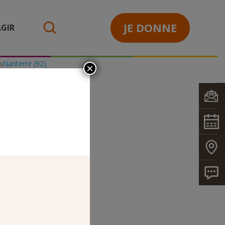
JE DONNE
GIR
search
Nanterre (92)
s
×
OS