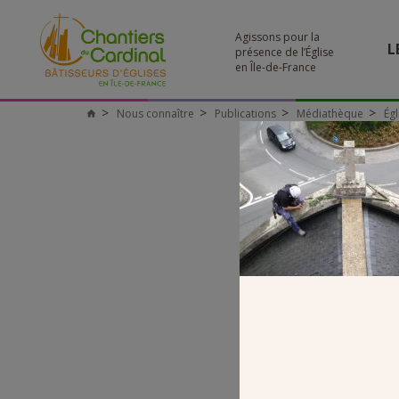
Agissons pour la
L
présence de l’Église
en Île-de-France
Nous connaître
Publications
Médiathèque
Égl
Chantiers
du
Cardinal
N9