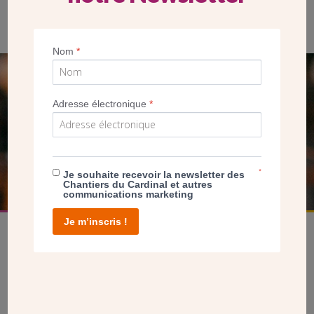
Mgr Luc Crepy recouvre de ciment le cylindre contenant le
parchemin déposé dans le parpaing.
Nom
*
SEUL VOTRE DON
Adresse électronique
*
NOUS PERMET D’AGIR
FAIRE UN DON
*
Je souhaite recevoir la newsletter des
Chantiers du Cardinal et autres
communications marketing
Je m’inscris !
facebook
twitter
youtube
linkedin
instagram
Pinterest