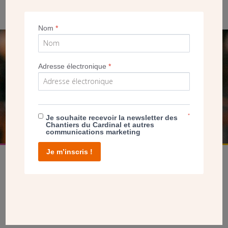
parchemin déposé dans le parpaing.
Nom
*
SEUL VOTRE DON
Adresse électronique
*
NOUS PERMET D’AGIR
FAIRE UN DON
*
Je souhaite recevoir la newsletter des
Chantiers du Cardinal et autres
communications marketing
Je m’inscris !
facebook
twitter
youtube
linkedin
instagram
Pinterest