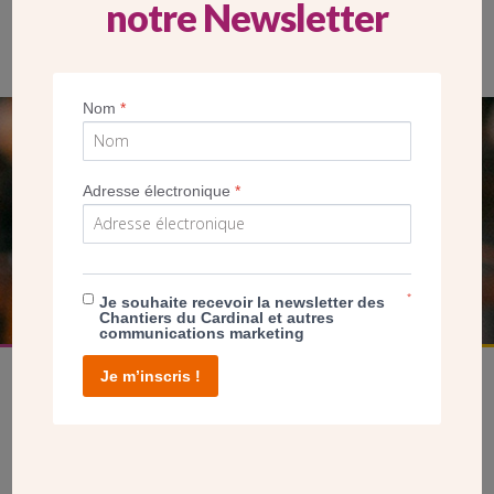
notre Newsletter
Nom
*
SEUL VOTRE DON
NOUS PERMET D’AGIR
Adresse électronique
*
FAIRE UN DON
*
Je souhaite recevoir la newsletter des
Chantiers du Cardinal et autres
communications marketing
Je m’inscris !