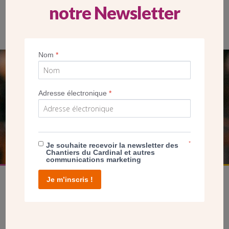
notre Newsletter
… et coupe du ruban !
Nom
*
SEUL VOTRE DON
NOUS PERMET D’AGIR
Adresse électronique
*
FAIRE UN DON
*
Je souhaite recevoir la newsletter des
Chantiers du Cardinal et autres
communications marketing
Je m’inscris !